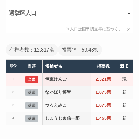
-
選挙区人口
※人口は国勢調査等に基づくデータ
有権者数：12,817名
投票率：59.48%
順位
当落
候補者名
得票数
新旧
伊東けんご
2,321票
現
1
当選
なかほり博智
1,875票
新
2
落選
つるえみこ
1,875票
新
3
落選
しょうじま信一郎
1,455票
新
4
落選