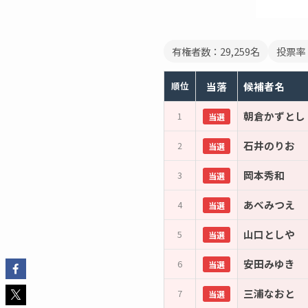
有権者数：29,259名
投票率：
順位
当落
候補者名
朝倉かずとし
1
当選
石井のりお
2
当選
岡本秀和
3
当選
あべみつえ
4
当選
山口としや
5
当選
安田みゆき
6
当選
三浦なおと
7
当選