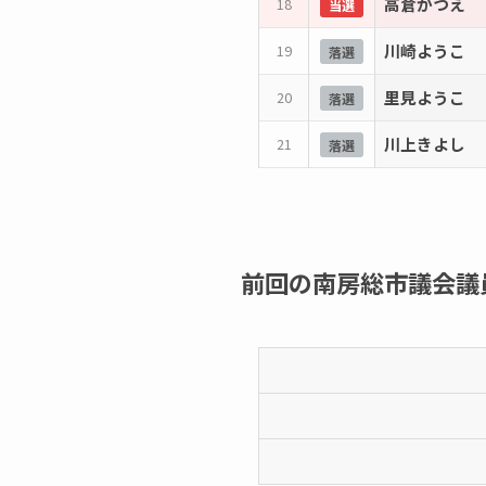
高倉かつえ
18
当選
川崎ようこ
19
落選
里見ようこ
20
落選
川上きよし
21
落選
前回の南房総市議会議