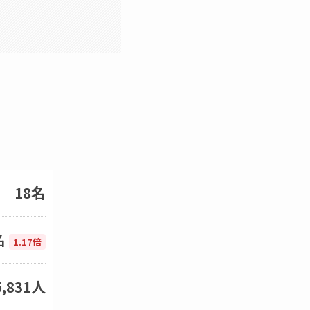
18名
名
1.17倍
5,831人