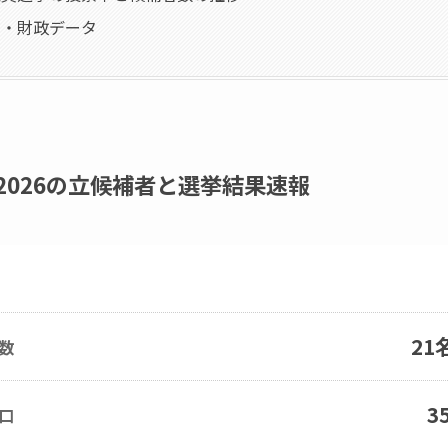
口・財政データ
2026の立候補者と選挙結果速報
21
数
3
口