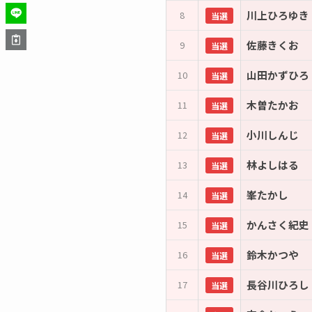
川上ひろゆき
8
当選
佐藤きくお
9
当選
山田かずひろ
10
当選
木曽たかお
11
当選
小川しんじ
12
当選
林よしはる
13
当選
峯たかし
14
当選
かんさく紀史
15
当選
鈴木かつや
16
当選
長谷川ひろし
17
当選