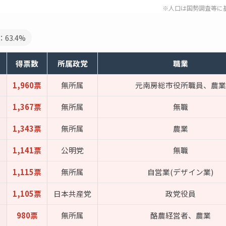
※人口は国勢調査等に
63.4%
得票数
所属政党
職業
1,960票
無所属
元南房総市役所職員、農業
1,367票
無所属
無職
1,343票
無所属
農業
1,141票
公明党
無職
1,115票
無所属
自営業(デザイン業)
1,105票
日本共産党
政党役員
980票
無所属
酪農経営者、農業