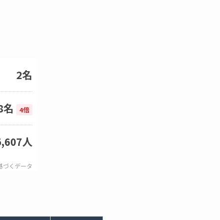
2名
8名
4倍
5,607人
基づくデータ