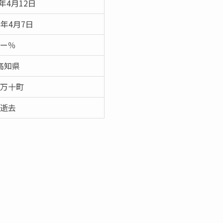
6年4月12日
6年4月7日
ー％
高知県
万十町
逝去