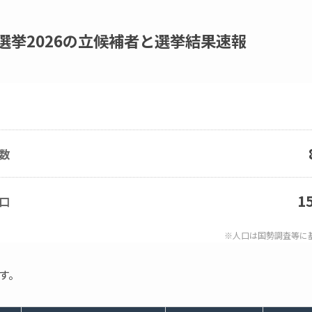
選挙2026の立候補者と選挙結果速報
数
1
口
※人口は国勢調査等に
す。