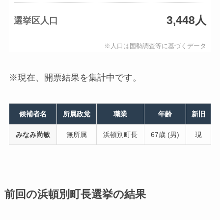
3,448人
選挙区人口
※人口は国勢調査等に基づくデータ
※現在、開票結果を集計中です。
候補者名
所属政党
職業
年齢
新旧
みなみ尚敏
無所属
浜頓別町長
67歳 (男)
現
前回の浜頓別町長選挙の結果