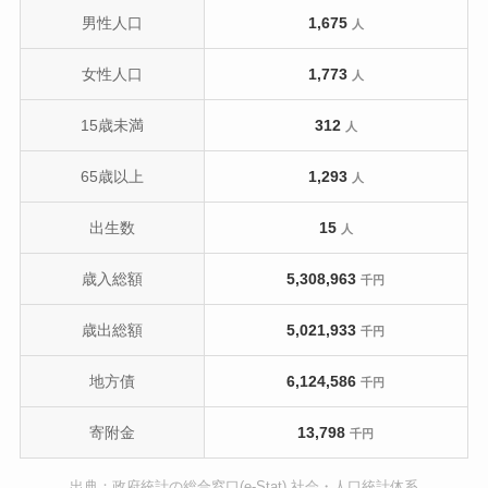
男性人口
1,675
人
女性人口
1,773
人
15歳未満
312
人
65歳以上
1,293
人
出生数
15
人
歳入総額
5,308,963
千円
歳出総額
5,021,933
千円
地方債
6,124,586
千円
寄附金
13,798
千円
出典：政府統計の総合窓口(e-Stat) 社会・人口統計体系