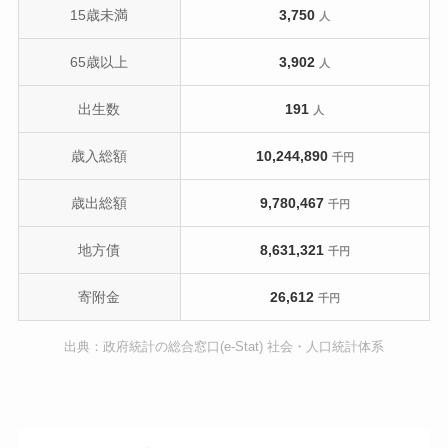
15歳未満
3,750
人
65歳以上
3,902
人
出生数
191
人
歳入総額
10,244,890
千円
歳出総額
9,780,467
千円
地方債
8,631,321
千円
寄附金
26,612
千円
出典：政府統計の総合窓口(e-Stat) 社会・人口統計体系