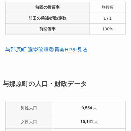
前回の投票率
無投票
前回の候補者数/定数
1 / 1
前回倍率
100%
与那原町 選挙管理委員会HPを見る
与那原町の人口・財政データ
男性人口
9,554
人
女性人口
10,141
人