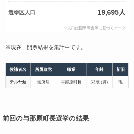
19,695人
選挙区人口
※人口は国勢調査等に基づくデータ
※現在、開票結果を集計中です。
候補者名
所属政党
職業
年齢
新旧
テルヤ勉
無所属
与那原町長
63歳 (男)
現
前回の与那原町長選挙の結果