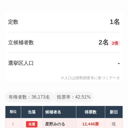
1名
定数
2名
立候補者数
2倍
-
選挙区人口
※人口は国勢調査等に基づくデータ
有権者数：36,173名
投票率：42.51%
順位
当落
候補者名
得票数
新旧
星野みのる
12,448票
現
1
当選