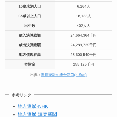
15歳未満人口
6,264人
65歳以上人口
18,133人
出生数
402人人
歳入決算総額
24,664,364千円
歳出決算総額
24,289,725千円
地方債現在高
23,600,540千円
寄附金
255,125千円
出典：
政府統計の総合窓口(e-Stat)
参考リンク
地方選挙-NHK
地方選挙-読売新聞