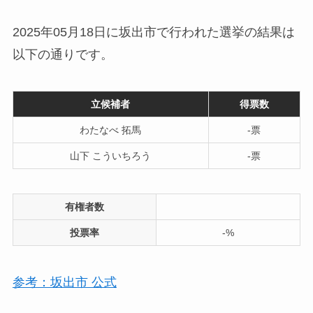
2025年05月18日に坂出市で行われた選挙の結果は
以下の通りです。
立候補者
得票数
わたなべ 拓馬
-票
山下 こういちろう
-票
有権者数
投票率
-%
参考：坂出市 公式