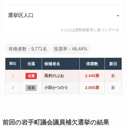
-
選挙区人口
※人口は国勢調査等に基づくデータ
有権者数：9,771名
投票率：46.44%
順位
当落
候補者名
得票数
新旧
髙村のぶお
2,445票
新
1
当選
小田かつのり
2,065票
新
2
落選
前回の岩手町議会議員補欠選挙の結果