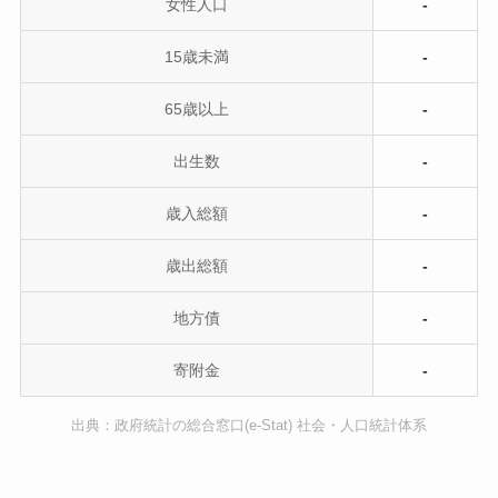
女性人口
-
15歳未満
-
65歳以上
-
出生数
-
歳入総額
-
歳出総額
-
地方債
-
寄附金
-
出典：政府統計の総合窓口(e-Stat) 社会・人口統計体系