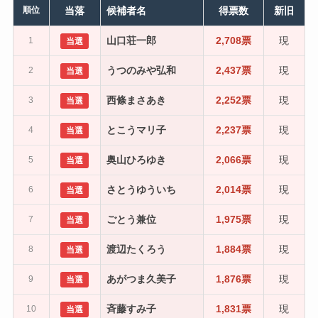
順位
当落
候補者名
得票数
新旧
山口荘一郎
2,708票
現
1
当選
うつのみや弘和
2,437票
現
2
当選
西條まさあき
2,252票
現
3
当選
とこうマリ子
2,237票
現
4
当選
奥山ひろゆき
2,066票
現
5
当選
さとうゆういち
2,014票
現
6
当選
ごとう兼位
1,975票
現
7
当選
渡辺たくろう
1,884票
現
8
当選
あがつま久美子
1,876票
現
9
当選
斉藤すみ子
1,831票
現
10
当選