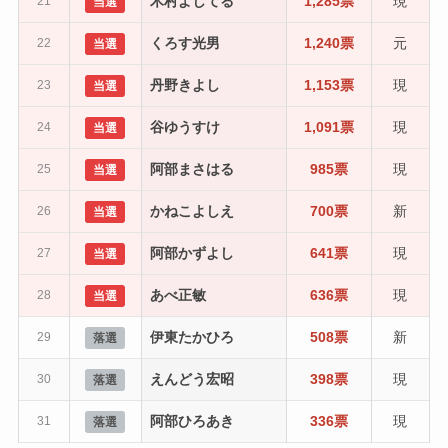
木村よしてる
1,285票
現
21
当選
くろす光男
1,240票
元
22
当選
丹野きよし
1,153票
現
23
当選
谷ゆうすけ
1,091票
現
24
当選
阿部まさはる
985票
現
25
当選
かねこよしえ
700票
新
26
当選
阿部かずよし
641票
現
27
当選
あべ正敏
636票
現
28
当選
伊東たかひろ
508票
新
29
落選
えんどう宏昭
398票
現
30
落選
阿部ひろあき
336票
現
31
落選