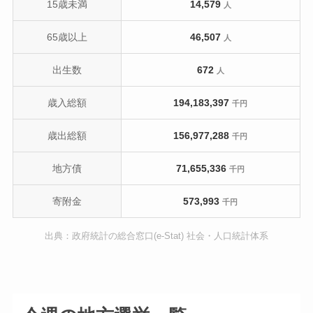
15歳未満
14,579
人
65歳以上
46,507
人
出生数
672
人
歳入総額
194,183,397
千円
歳出総額
156,977,288
千円
地方債
71,655,336
千円
寄附金
573,993
千円
出典：政府統計の総合窓口(e-Stat) 社会・人口統計体系