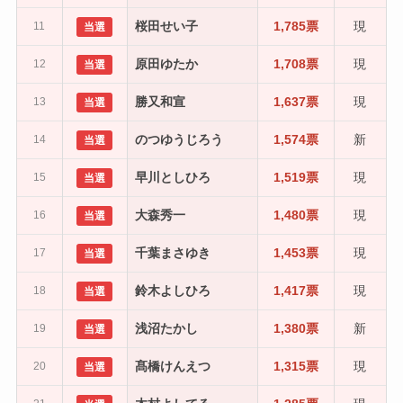
桜田せい子
1,785票
現
11
当選
原田ゆたか
1,708票
現
12
当選
勝又和宣
1,637票
現
13
当選
のつゆうじろう
1,574票
新
14
当選
早川としひろ
1,519票
現
15
当選
大森秀一
1,480票
現
16
当選
千葉まさゆき
1,453票
現
17
当選
鈴木よしひろ
1,417票
現
18
当選
浅沼たかし
1,380票
新
19
当選
髙橋けんえつ
1,315票
現
20
当選