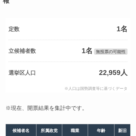
報
1名
定数
1名
立候補者数
無投票の可能性
22,959人
選挙区人口
※人口は国勢調査等に基づくデータ
※現在、開票結果を集計中です。
候補者名
所属政党
職業
年齢
新旧