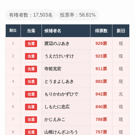
有権者数：17,503名
投票率：58.81%
順位
当落
候補者名
得票数
新旧
渡辺のぶあき
929票
現
1
当選
うえだけいすけ
923票
現
2
当選
寺前克宏
911票
現
3
当選
とうまよしあき
882票
現
4
当選
もりかわかずひで
842票
元
5
当選
しもたに忠広
840票
現
6
当選
かじえみこ
788票
現
7
当選
山根けんざぶろう
757票
現
8
当選