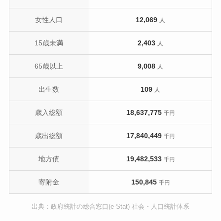
女性人口
12,069
人
15歳未満
2,403
人
65歳以上
9,008
人
出生数
109
人
歳入総額
18,637,775
千円
歳出総額
17,840,449
千円
地方債
19,482,533
千円
寄附金
150,845
千円
出典：政府統計の総合窓口(e-Stat) 社会・人口統計体系