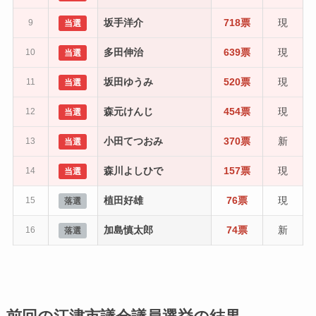
坂手洋介
718票
現
9
当選
多田伸治
639票
現
10
当選
坂田ゆうみ
520票
現
11
当選
森元けんじ
454票
現
12
当選
小田てつおみ
370票
新
13
当選
森川よしひで
157票
現
14
当選
植田好雄
76票
現
15
落選
加島慎太郎
74票
新
16
落選