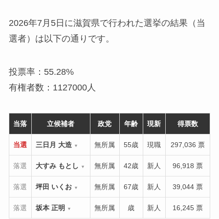
2026年7月5日に滋賀県で行われた選挙の結果（当
選者）は以下の通りです。
投票率：55.28%
有権者数：1127000人
当落
立候補者
政党
年齢
現新
得票数
当選
三日月 大造
無所属
55歳
現職
297,036 票
▼
落選
大すみ もとし
無所属
42歳
新人
96,918 票
▼
落選
坪田 いくお
無所属
67歳
新人
39,044 票
▼
落選
坂本 正明
無所属
歳
新人
16,245 票
▼