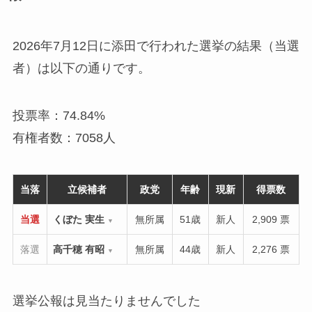
2026年7月12日に添田で行われた選挙の結果（当選
者）は以下の通りです。
投票率：74.84%
有権者数：7058人
当落
立候補者
政党
年齢
現新
得票数
当選
くぼた 実生
無所属
51歳
新人
2,909 票
▼
落選
高千穂 有昭
無所属
44歳
新人
2,276 票
▼
選挙公報は見当たりませんでした