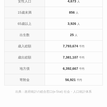
女性人口
4,673
人
15歳未満
856
人
65歳以上
3,926
人
出生数
25
人
歳入総額
7,793,674
千円
歳出総額
7,381,107
千円
地方債
6,392,667
千円
寄附金
56,921
千円
出典：政府統計の総合窓口(e-Stat) 社会・人口統計体系