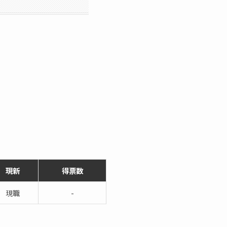
現新
得票数
現職
-