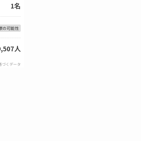
1名
票の可能性
9,507人
基づくデータ