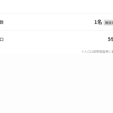
1名
数
無投
5
口
※人口は国勢調査等に