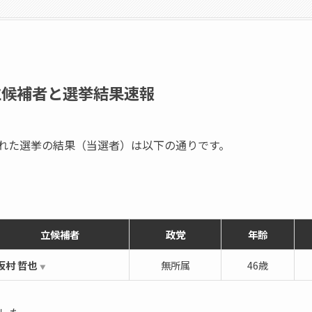
立候補者と選挙結果速報
行われた選挙の結果（当選者）は以下の通りです。
立候補者
政党
年齢
坂村 哲也
無所属
46歳
▼