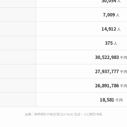
30,054
人
7,009
人
14,912
人
375
人
30,522,983
千
27,937,777
千
26,891,786
千
18,581
千円
出典：政府統計の総合窓口(e-Stat) 社会・人口統計体系