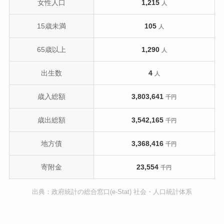
女性人口
1,215
人
15歳未満
105
人
65歳以上
1,290
人
出生数
4
人
歳入総額
3,803,641
千円
歳出総額
3,542,165
千円
地方債
3,368,416
千円
寄附金
23,554
千円
出典：政府統計の総合窓口(e-Stat) 社会・人口統計体系