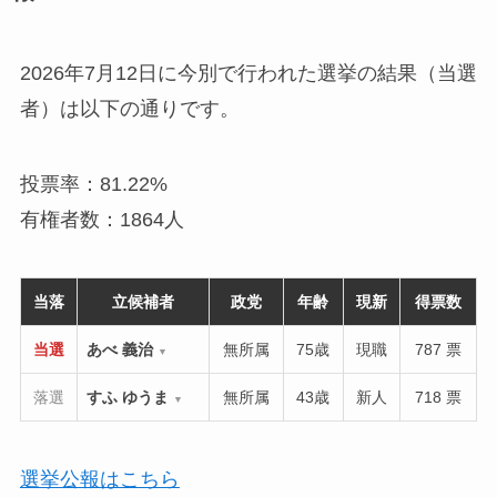
2026年7月12日に今別で行われた選挙の結果（当選
者）は以下の通りです。
投票率：81.22%
有権者数：1864人
当落
立候補者
政党
年齢
現新
得票数
当選
あべ 義治
無所属
75歳
現職
787 票
▼
落選
すふ ゆうま
無所属
43歳
新人
718 票
▼
選挙公報はこちら