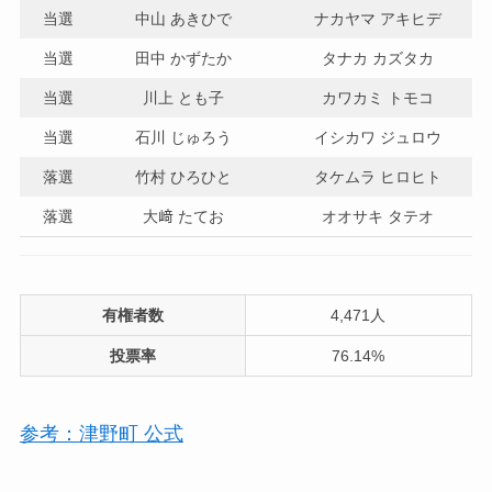
当選
中山 あきひで
ナカヤマ アキヒデ
当選
田中 かずたか
タナカ カズタカ
当選
川上 とも子
カワカミ トモコ
当選
石川 じゅろう
イシカワ ジュロウ
落選
竹村 ひろひと
タケムラ ヒロヒト
落選
大﨑 たてお
オオサキ タテオ
有権者数
4,471人
投票率
76.14%
参考：津野町 公式