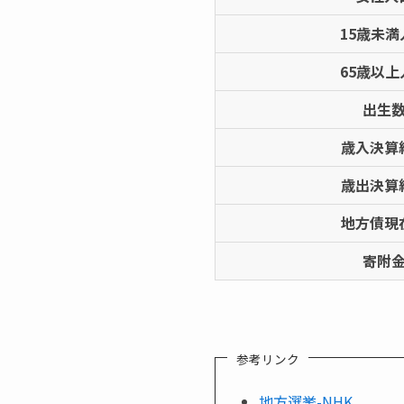
15歳未満
65歳以上
出生
歳入決算
歳出決算
地方債現
寄附
参考リンク
地方選挙-NHK