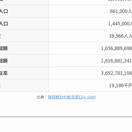
人口
661,000
人口
1,445,000
数
38,966人
総額
1,656,889,6
総額
1,616,681,3
在高
3,692,783,1
金
19,186千
出典：
政府統計の総合窓口(e-Stat)