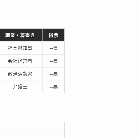
職業・肩書き
得票
福岡県知事
--票
会社経営者
--票
政治活動家
--票
弁護士
--票