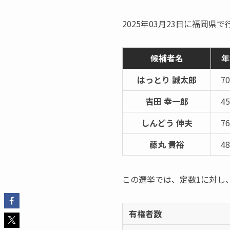
2025年03月23日に福岡
候補者名
年
はっとり 誠太郎
7
吉田 幸一郎
4
しんどう 伸夫
7
藤丸 貴裕
4
この選挙では、定数1に対し
有権者数