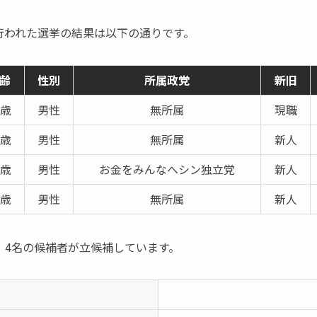
県で行われた選挙の結果は以下の通りです。
齢
性別
所属政党
新旧
0歳
男性
無所属
現職
5歳
男性
無所属
新人
6歳
男性
お金をみんなへシン独立党
新人
8歳
男性
無所属
新人
、4名の候補者が立候補しています。