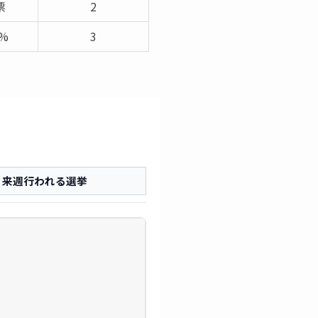
票
2
3%
3
来週行われる選挙