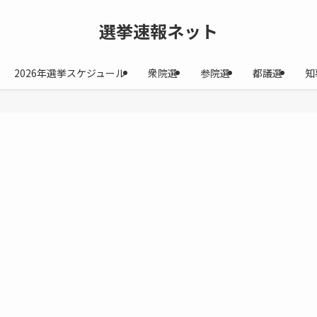
選挙速報ネット
2026年選挙スケジュール
衆院選
参院選
都議選
知