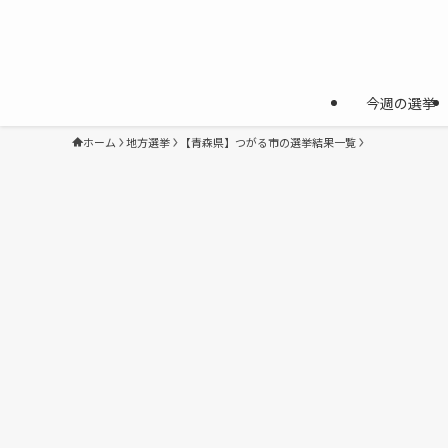
今週の選挙
ホーム
地方選挙
【青森県】つがる市の選挙結果一覧