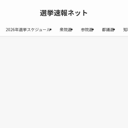
選挙速報ネット
2026年選挙スケジュール
衆院選
参院選
都議選
知