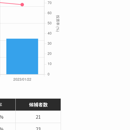
率
候補者数
1%
21
6%
23