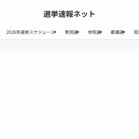
選挙速報ネット
2026年選挙スケジュール
衆院選
参院選
都議選
知