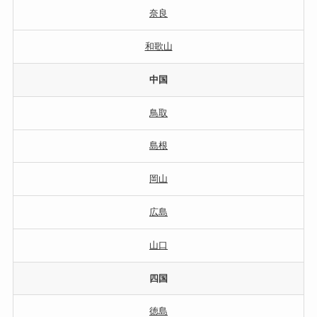
奈良
和歌山
中国
鳥取
島根
岡山
広島
山口
四国
徳島