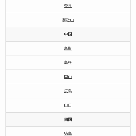
奈良
和歌山
中国
鳥取
島根
岡山
広島
山口
四国
徳島