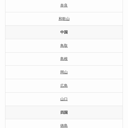
奈良
和歌山
中国
鳥取
島根
岡山
広島
山口
四国
徳島