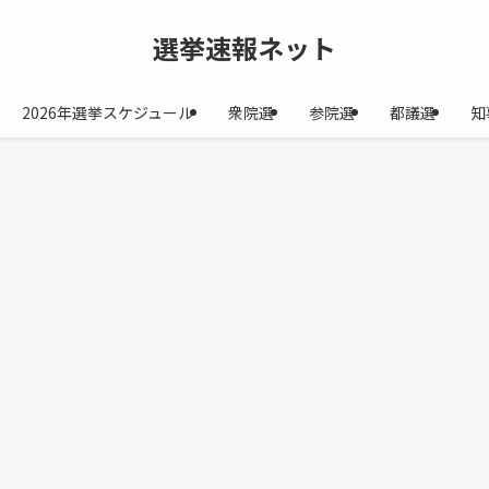
選挙速報ネット
2026年選挙スケジュール
衆院選
参院選
都議選
知