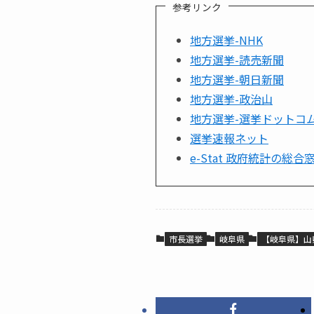
参考リンク
地方選挙-NHK
地方選挙-読売新聞
地方選挙-朝日新聞
地方選挙-政治山
地方選挙-選挙ドットコ
選挙速報ネット
e-Stat 政府統計の総合
市長選挙
岐阜県
【岐阜県】山