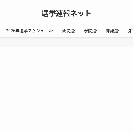
選挙速報ネット
2026年選挙スケジュール
衆院選
参院選
都議選
知