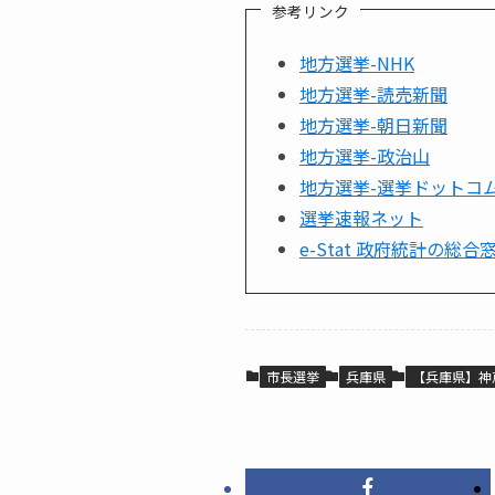
参考リンク
地方選挙-NHK
地方選挙-読売新聞
地方選挙-朝日新聞
地方選挙-政治山
地方選挙-選挙ドットコ
選挙速報ネット
e-Stat 政府統計の総合
市長選挙
兵庫県
【兵庫県】神