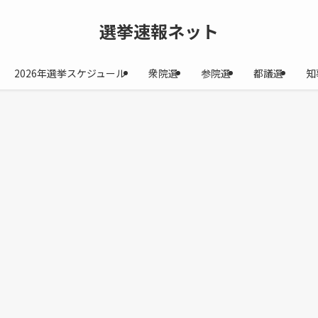
選挙速報ネット
2026年選挙スケジュール
衆院選
参院選
都議選
知