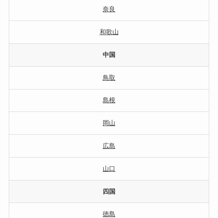
奈良
和歌山
中国
鳥取
島根
岡山
広島
山口
四国
徳島