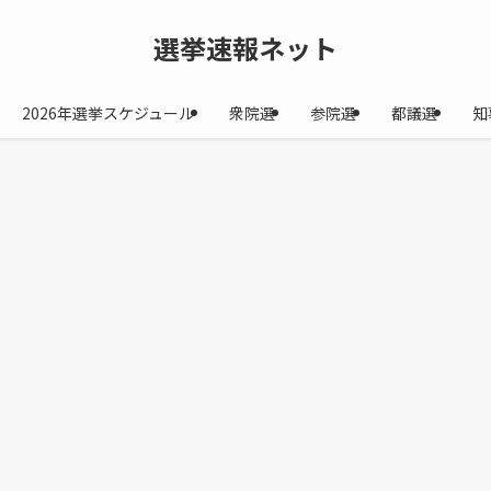
選挙速報ネット
2026年選挙スケジュール
衆院選
参院選
都議選
知