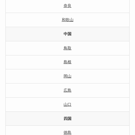
奈良
和歌山
中国
鳥取
島根
岡山
広島
山口
四国
徳島