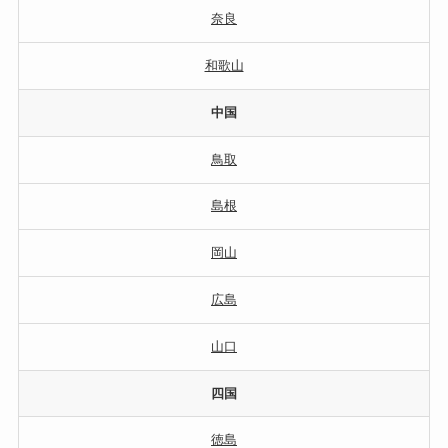
奈良
和歌山
中国
鳥取
島根
岡山
広島
山口
四国
徳島