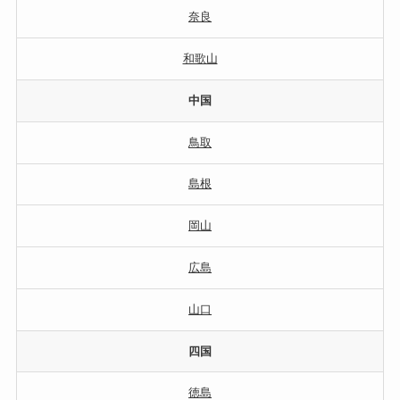
奈良
和歌山
中国
鳥取
島根
岡山
広島
山口
四国
徳島