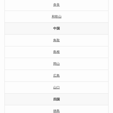
奈良
和歌山
中国
鳥取
島根
岡山
広島
山口
四国
徳島