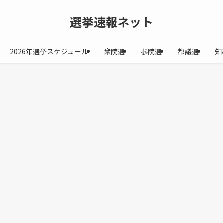
選挙速報ネット
2026年選挙スケジュール
衆院選
参院選
都議選
知