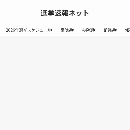
選挙速報ネット
2026年選挙スケジュール
衆院選
参院選
都議選
知