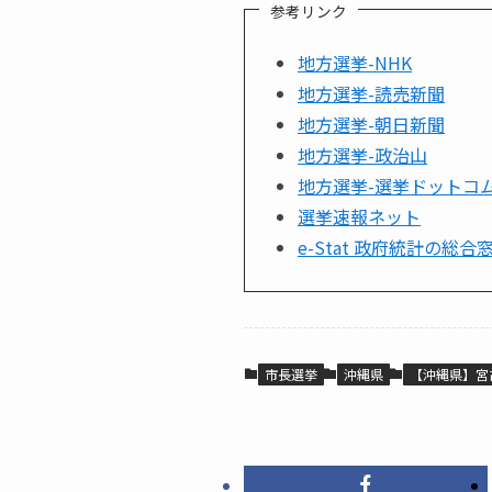
参考リンク
地方選挙-NHK
地方選挙-読売新聞
地方選挙-朝日新聞
地方選挙-政治山
地方選挙-選挙ドットコ
選挙速報ネット
e-Stat 政府統計の総合
市長選挙
沖縄県
【沖縄県】宮