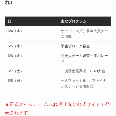
れ）
日
主なプログラム
6/4（水）
オープニング、前年大賞チー
ム演舞
6/5（木）
学生ブロック審査
6/6（金）
社会人チーム審査・夜パレー
ド
6/7（土）
一次審査最高潮、U-40大会
6/8（日）
セミファイナル → ファイナ
ルステージ＆表彰式
★正式タイムテーブルは5月上旬に公式サイトで発
表されます。