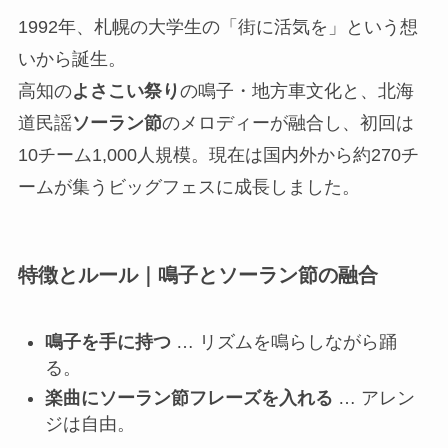
1992年、札幌の大学生の「街に活気を」という想
いから誕生。
高知の
よさこい祭り
の鳴子・地方車文化と、北海
道民謡
ソーラン節
のメロディーが融合し、初回は
10チーム1,000人規模。現在は国内外から約270チ
ームが集うビッグフェスに成長しました。
特徴とルール｜鳴子とソーラン節の融合
鳴子を手に持つ
… リズムを鳴らしながら踊
る。
楽曲にソーラン節フレーズを入れる
… アレン
ジは自由。