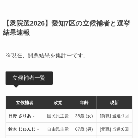
【衆院選2026】愛知7区の立候補者と選挙
結果速報
※現在、開票結果を集計中です。
立候補者一覧
立候補者
政党
年齢
現新
日野 さりあ
国民民主党
38歳 (女)
[前職] 当選:1回
▼
鈴木 じゅんじ
自由民主党
67歳 (男)
[元職] 当選:6回
▼