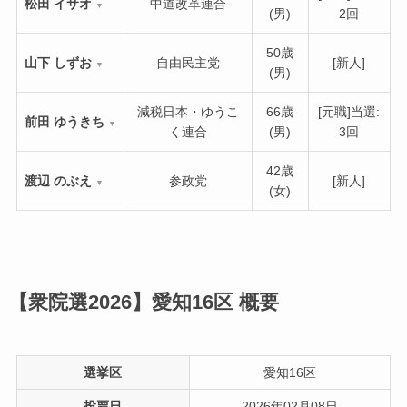
松田 イサオ
中道改革連合
▼
(男)
2回
50歳
山下 しずお
自由民主党
[新人]
▼
(男)
減税日本・ゆうこ
66歳
[元職]当選:
前田 ゆうきち
▼
く連合
(男)
3回
42歳
渡辺 のぶえ
参政党
[新人]
▼
(女)
【衆院選2026】愛知16区
概要
選挙区
愛知16区
投票日
2026年02月08日