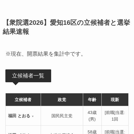
【衆院選2026】愛知16区の立候補者と選挙
結果速報
※現在、開票結果を集計中です。
立候補者一覧
立候補者
政党
年齢
現新
43歳
[前職]当選:
福田 とおる
国民民主党
▼
(男)
1回
58歳
[前職]当選: