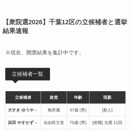
【衆院選2026】千葉12区の立候補者と選挙
結果速報
※現在、開票結果を集計中です。
立候補者一覧
立候補者
政党
年齢
現新
大すき ゆうや
無所属
37歳 (男)
[新人]
▼
浜田 やすかず
自由民主党
70歳 (男)
[前職] 当選:11回
▼