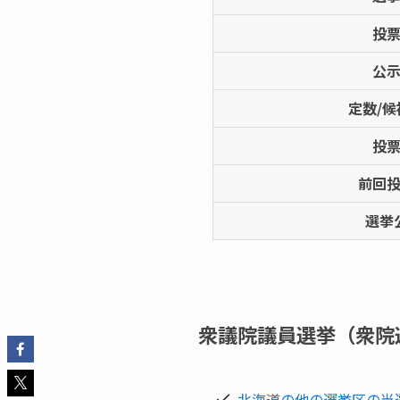
投
公
定数/候
投
前回
選挙
衆議院議員選挙（衆院選
北海道の他の選挙区の当