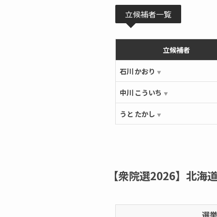
立候補者一覧
立候補者
石川 かおり
▼
中川 こういち
▼
うと たかし
▼
【衆院選2026】北海道
選