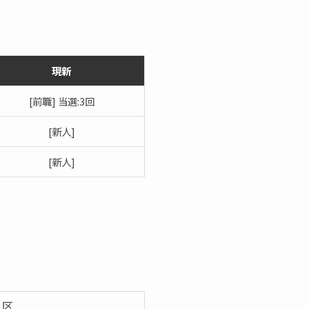
現新
[前職] 当選:3回
[新人]
[新人]
1区