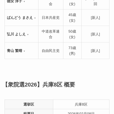
徳安 淳子
▼
会
(女)
回
45歳
ばんどう まさえ
日本共産党
[新人]
▼
(女)
中道改革連
50歳
弘川 よしえ
[新人]
▼
合
(女)
73歳
青山 繁晴
自由民主党
[新人]
▼
(男)
【衆院選2026】兵庫8区
概要
選挙区
兵庫8区
投票日
2026年02月08日