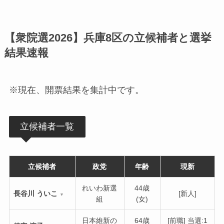
【衆院選2026】兵庫8区の立候補者と選挙
結果速報
※現在、開票結果を集計中です。
立候補者一覧
立候補者
政党
年齢
現新
れいわ新選
44歳
長谷川 ういこ
[新人]
▼
組
(女)
日本維新の
64歳
[前職] 当選:1