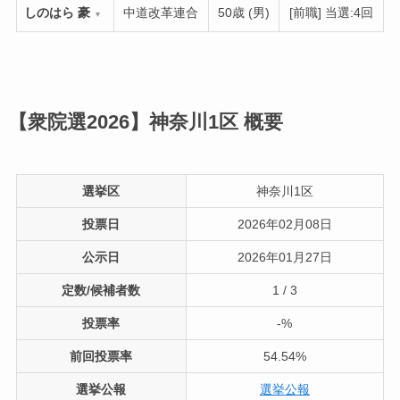
しのはら 豪
中道改革連合
50歳 (男)
[前職] 当選:4回
▼
【衆院選2026】神奈川1区
概要
選挙区
神奈川1区
投票日
2026年02月08日
公示日
2026年01月27日
定数/候補者数
1 / 3
投票率
-%
前回投票率
54.54%
選挙公報
選挙公報