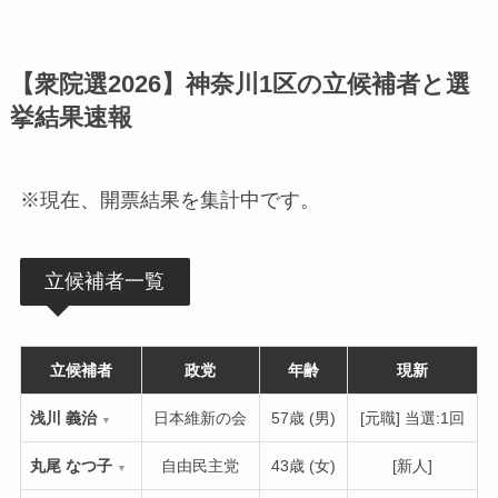
【衆院選2026】神奈川1区の立候補者と選
挙結果速報
※現在、開票結果を集計中です。
立候補者一覧
立候補者
政党
年齢
現新
浅川 義治
日本維新の会
57歳 (男)
[元職] 当選:1回
▼
丸尾 なつ子
自由民主党
43歳 (女)
[新人]
▼