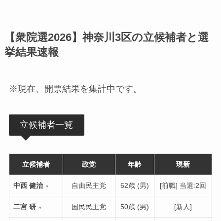
【衆院選2026】神奈川3区の立候補者と選
挙結果速報
※現在、開票結果を集計中です。
立候補者一覧
立候補者
政党
年齢
現新
中西 健治
自由民主党
62歳 (男)
[前職] 当選:2回
▼
二宮 研
国民民主党
50歳 (男)
[新人]
▼