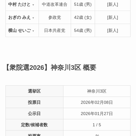
中村 たけと
中道改革連合
51歳 (男)
[新人]
▼
おぎの みえ
参政党
42歳 (女)
[新人]
▼
横山 せいご
日本共産党
54歳 (男)
[新人]
▼
【衆院選2026】神奈川3区
概要
選挙区
神奈川3区
投票日
2026年02月08日
公示日
2026年01月27日
定数/候補者数
1 / 5
投票率
-%