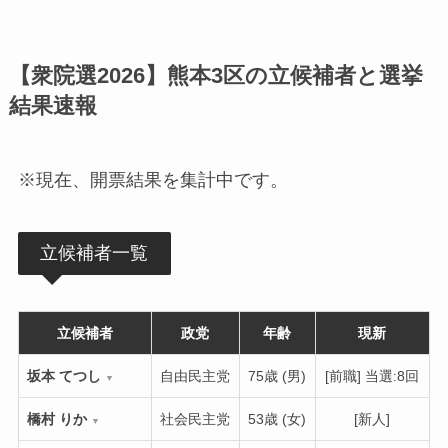
【衆院選2026】熊本3区の立候補者と選挙
結果速報
※現在、開票結果を集計中です。
立候補者一覧
立候補者
政党
年齢
現新
坂本 てつし
自由民主党
75歳 (男)
[前職] 当選:8回
▼
橋村 りか
社会民主党
53歳 (女)
[新人]
▼