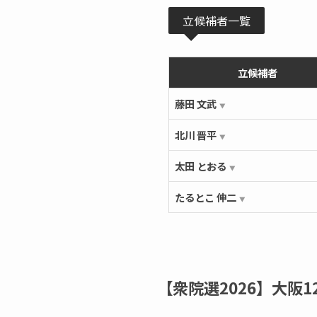
立候補者一覧
立候補者
藤田 文武
▼
北川 晋平
▼
太田 とおる
▼
たるとこ 伸二
▼
【衆院選2026】大阪1