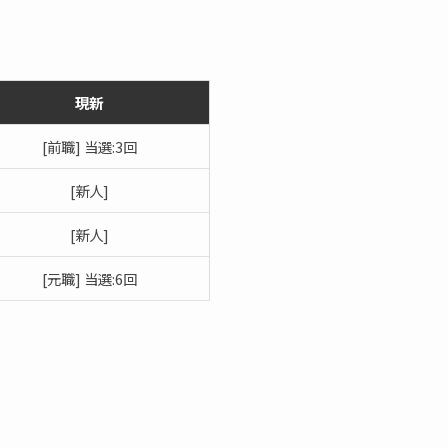
現新
[前職] 当選:3回
[新人]
[新人]
[元職] 当選:6回