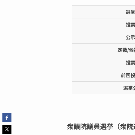
選
投
公
定数/候
投
前回
選挙
衆議院議員選挙（衆院選