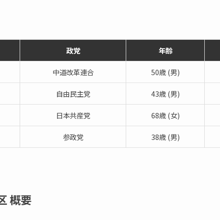
政党
年齢
中道改革連合
50歳 (男)
自由民主党
43歳 (男)
日本共産党
68歳 (女)
参政党
38歳 (男)
3区
概要