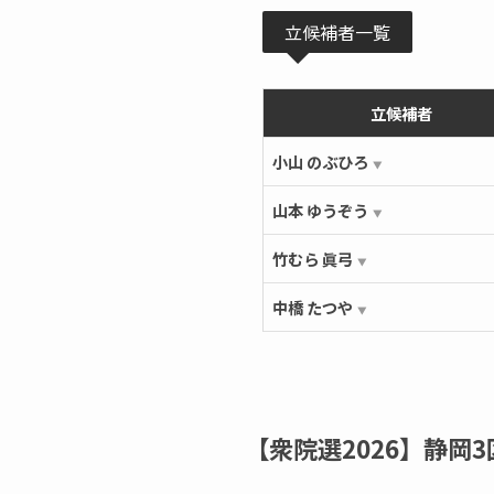
立候補者一覧
立候補者
小山 のぶひろ
▼
山本 ゆうぞう
▼
竹むら 眞弓
▼
中橋 たつや
▼
【衆院選2026】静岡