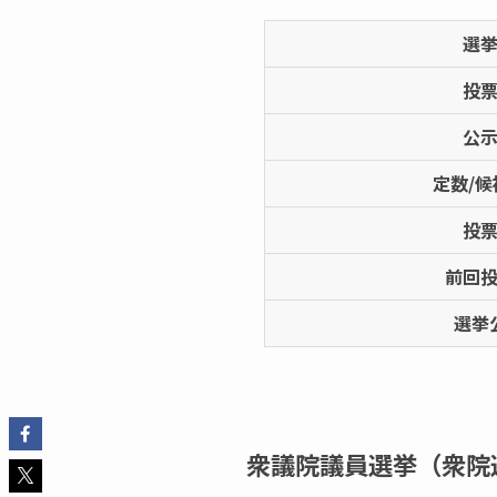
選
投
公
定数/候
投
前回
選挙
衆議院議員選挙（衆院選