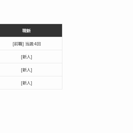
現新
[前職] 当選:4回
[新人]
[新人]
[新人]