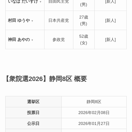
いなば だいすけ
自由民主党
[新人]
▼
(男)
27歳
村田 ゆうや
日本共産党
[新人]
▼
(男)
52歳
神田 あやの
参政党
[新人]
▼
(女)
【衆院選2026】静岡8区
概要
選挙区
静岡8区
投票日
2026年02月08日
公示日
2026年01月27日