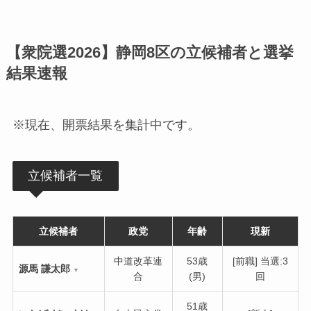
【衆院選2026】静岡8区の立候補者と選挙
結果速報
※現在、開票結果を集計中です。
立候補者一覧
立候補者
政党
年齢
現新
中道改革連
53歳
[前職] 当選:3
源馬 謙太郎
▼
合
(男)
回
51歳