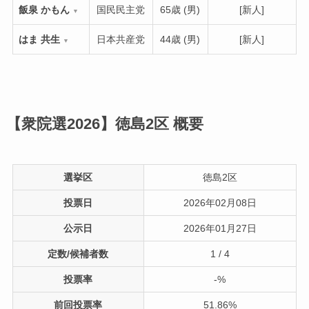
飯泉 かもん
国民民主党
65歳 (男)
[新人]
▼
はま 共生
日本共産党
44歳 (男)
[新人]
▼
【衆院選2026】徳島2区
概要
選挙区
徳島2区
投票日
2026年02月08日
公示日
2026年01月27日
定数/候補者数
1 / 4
投票率
-%
前回投票率
51.86%