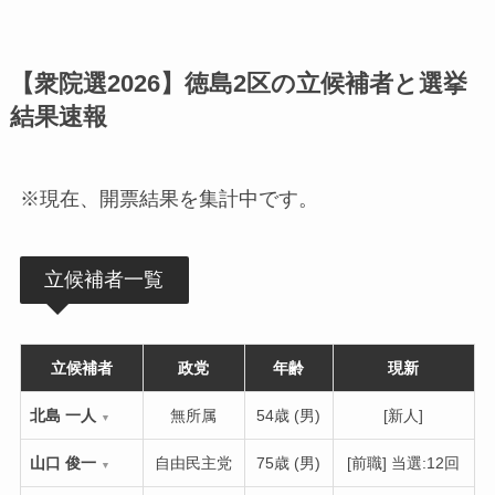
【衆院選2026】徳島2区の立候補者と選挙
結果速報
※現在、開票結果を集計中です。
立候補者一覧
立候補者
政党
年齢
現新
北島 一人
無所属
54歳 (男)
[新人]
▼
山口 俊一
自由民主党
75歳 (男)
[前職] 当選:12回
▼