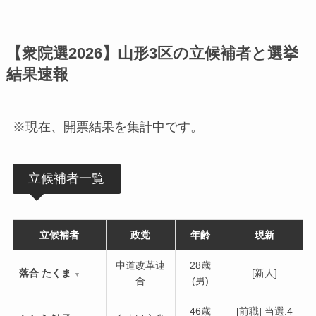
【衆院選2026】山形3区の立候補者と選挙
結果速報
※現在、開票結果を集計中です。
立候補者一覧
立候補者
政党
年齢
現新
中道改革連
28歳
落合 たくま
[新人]
▼
合
(男)
46歳
[前職] 当選:4