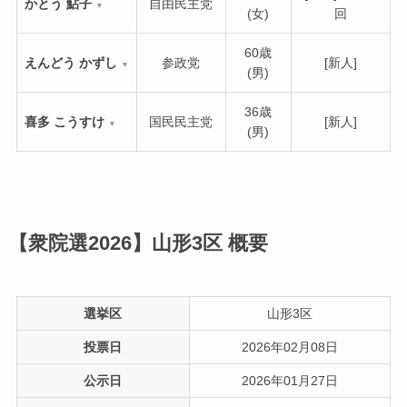
かとう 鮎子
自由民主党
▼
(女)
回
60歳
えんどう かずし
参政党
[新人]
▼
(男)
36歳
喜多 こうすけ
国民民主党
[新人]
▼
(男)
【衆院選2026】山形3区
概要
選挙区
山形3区
投票日
2026年02月08日
公示日
2026年01月27日