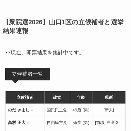
【衆院選2026】山口1区の立候補者と選挙
結果速報
※現在、開票結果を集計中です。
立候補者一覧
立候補者
政党
年齢
現新
のだ きよし
国民民主党
49歳 (男)
[新人]
▼
高村 正大
自由民主党
55歳 (男)
[前職] 当選:3回
▼