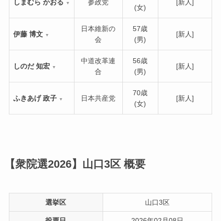
しまむら かおる
参政党
[新人]
▼
(女)
日本維新の
57歳
伊藤 博文
[新人]
▼
会
(男)
中道改革連
56歳
しのだ 知宏
[新人]
▼
合
(男)
70歳
ふきあげ 政子
日本共産党
[新人]
▼
(女)
【衆院選2026】山口3区
概要
選挙区
山口3区
投票日
2026年02月08日