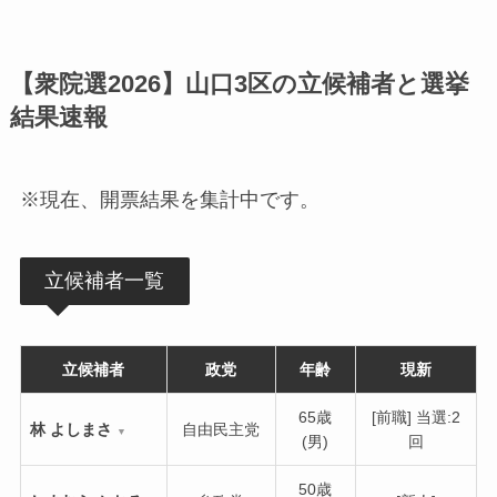
【衆院選2026】山口3区の立候補者と選挙
結果速報
※現在、開票結果を集計中です。
立候補者一覧
立候補者
政党
年齢
現新
65歳
[前職] 当選:2
林 よしまさ
自由民主党
▼
(男)
回
50歳